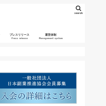
search
ン
プレスリリース
運営体制
Press release
Management system
協会案内
入会案内（公認副業アドバイザー）
お問い合わせ
利用規約・プライバシーポリシー