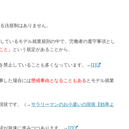
する法規制はありません。
示しているモデル就業規則の中で、労働者の遵守事項とし
こと」
という規定があることから、
を禁止していることも多くなっています。→
[1]
事した場合には
懲戒事由となることもある
とモデル就業
現状です。（→
サラリーマンのお小遣いの現状【効率よ
認が急速に進みつつあります。→
[2]