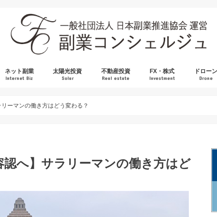
ネット副業
太陽光投資
不動産投資
FX・株式
ドロー
Internet Biz
Solar
Real estate
Investment
Drone
英語
アフィリエイト
プチ副業
ネット物販
国内不動産
海外不動産
Amazon転売
BUYMA
フリマアプリ
中国輸入
FX
株式
サラリーマンの働き方はどう変わる？
業容認へ】サラリーマンの働き方はど