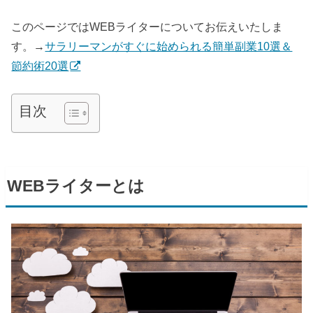
このページでは
WEB
ライターについてお伝えいたしま
す。→
サラリーマンがすぐに始められる簡単副業10選＆
節約術20選
目次
WEB
ライターとは