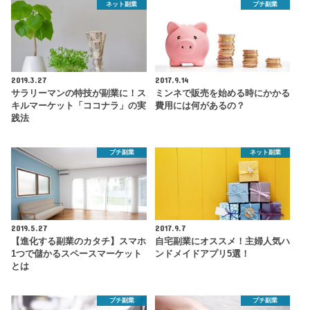
ネット副業
プチ副業
2019.3.27
2017.9.14
サラリーマンの特技が副業に！ス
ミンネで販売を始める時にかかる
キルマーケット「ココナラ」の実
費用には何があるの？
践法
プチ副業
ネット副業
2019.5.27
2017.9.7
【進化する副業のカタチ】スマホ
自宅副業にオススメ！主婦人気ハ
1つで儲かるスペースマーケット
ンドメイドアプリ5選！
とは
プチ副業
プチ副業