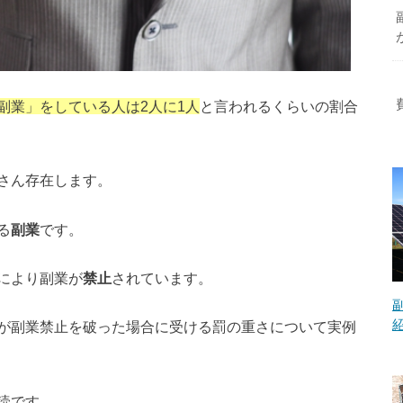
副業」をしている人は2人に1人
と言われるくらいの割合
さん存在します。
る
副業
です。
により副業が
禁止
されています。
が副業禁止を破った場合に受ける罰の重さについて実例
読です。