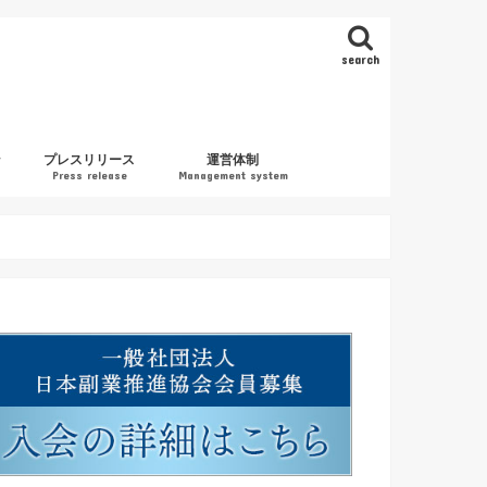
search
ン
プレスリリース
運営体制
Press release
Management system
協会案内
入会案内（公認副業アドバイザー）
お問い合わせ
利用規約・プライバシーポリシー