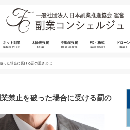
ネット副業
太陽光投資
不動産投資
FX・株式
ドロー
Internet Biz
Solar
Real estate
Investment
Drone
英語
アフィリエイト
プチ副業
ネット物販
国内不動産
海外不動産
Amazon転売
BUYMA
フリマアプリ
中国輸入
FX
株式
破った場合に受ける罰の重さとは
副業禁止を破った場合に受ける罰の