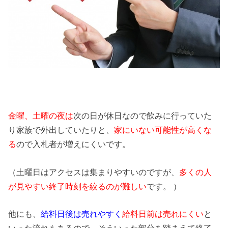
金曜、土曜の夜は
次の日が休日なので飲みに行っていた
り家族で外出していたりと、
家にいない可能性が高くな
る
ので入札者が増えにくいです。
（土曜日はアクセスは集まりやすいのですが、
多くの人
が見やすい終了時刻を絞るのが難しい
です。 ）
他にも、
給料日後は売れやすく
給料日前は売れにくい
と