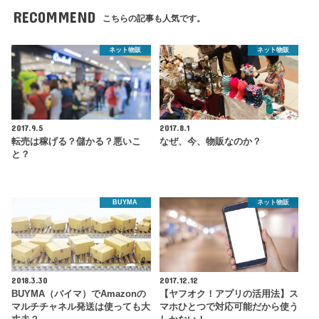
RECOMMEND
こちらの記事も人気です。
ネット物販
ネット物販
2017.9.5
2017.8.1
転売は稼げる？儲かる？悪いこ
なぜ、今、物販なのか？
と？
BUYMA
ネット物販
2018.3.30
2017.12.12
BUYMA（バイマ）でAmazonの
【ヤフオク！アプリの活用法】ス
マルチチャネル発送は使っても大
マホひとつで対応可能だから使う