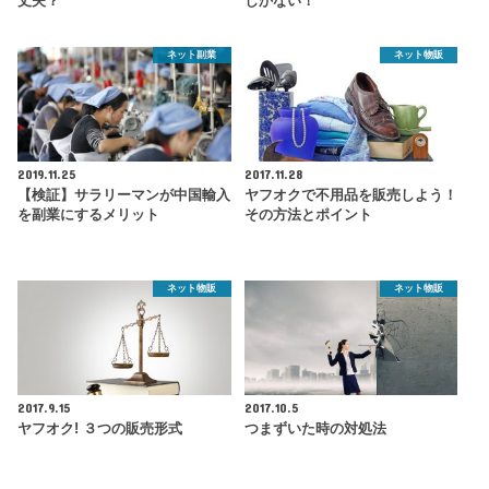
丈夫？
しかない！
ネット副業
ネット物販
2019.11.25
2017.11.28
【検証】サラリーマンが中国輸入
ヤフオクで不用品を販売しよう！
を副業にするメリット
その方法とポイント
ネット物販
ネット物販
2017.9.15
2017.10.5
ヤフオク! ３つの販売形式
つまずいた時の対処法