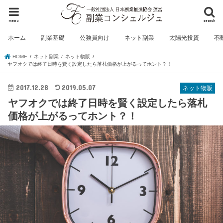
menu
search
ホーム
副業基礎
公務員向け
ネット副業
太陽光投資
不
HOME
ネット副業
ネット物販
ヤフオクでは終了日時を賢く設定したら落札価格が上がるってホント？！
2017.12.28
2019.05.07
ネット物販
ヤフオクでは終了日時を賢く設定したら落札
価格が上がるってホント？！