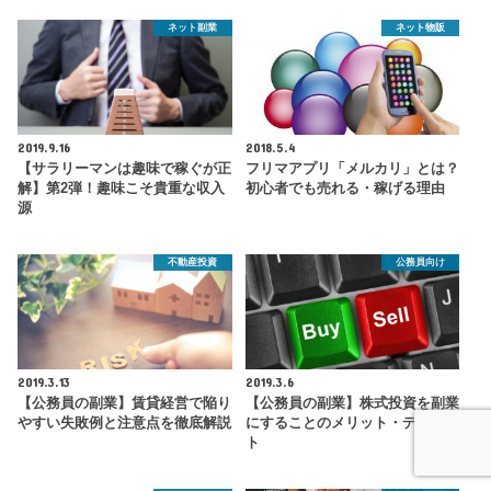
ネット副業
ネット物販
2019.9.16
2018.5.4
【サラリーマンは趣味で稼ぐが正
フリマアプリ「メルカリ」とは？
解】第2弾！趣味こそ貴重な収入
初心者でも売れる・稼げる理由
源
不動産投資
公務員向け
2019.3.13
2019.3.6
【公務員の副業】賃貸経営で陥り
【公務員の副業】株式投資を副業
やすい失敗例と注意点を徹底解説
にすることのメリット・デメリッ
ト