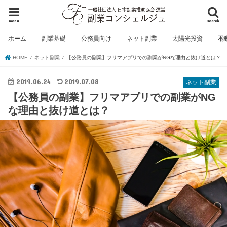
menu
search
ホーム
副業基礎
公務員向け
ネット副業
太陽光投資
不
HOME
ネット副業
【公務員の副業】フリマアプリでの副業がNGな理由と抜け道とは？
2019.06.24
2019.07.08
ネット副業
【公務員の副業】フリマアプリでの副業がNG
な理由と抜け道とは？