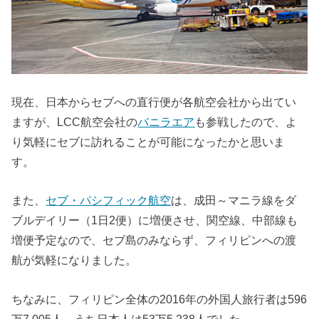
現在、日本からセブへの直行便が各航空会社から出てい
ますが、LCC航空会社の
バニラエア
も参戦したので、よ
り気軽にセブに訪れることが可能になったかと思いま
す。
また、
セブ・パシフィック航空
は、成田～マニラ線をダ
ブルデイリー（1日2便）に増便させ、関空線、中部線も
増便予定なので、セブ島のみならず、フィリピンへの渡
航が気軽になりました。
ちなみに、フィリピン全体の2016年の外国人旅行者は596
万7,005人。うち日本人は53万5,238人でした。