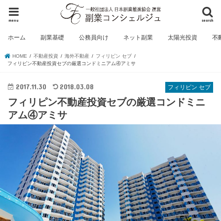
menu
search
ホーム
副業基礎
公務員向け
ネット副業
太陽光投資
不
HOME
不動産投資
海外不動産
フィリピン セブ
フィリピン不動産投資セブの厳選コンドミニアム④アミサ
2017.11.30
2018.03.08
フィリピン セブ
フィリピン不動産投資セブの厳選コンドミニ
アム④アミサ