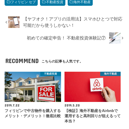
フィリピン セブ
不動産投資
海外不動産
【ヤフオク！アプリの活用法】スマホひとつで対応
可能だから使うしかない！
初めての確定申告！ 不動産投資体験記⑦
RECOMMEND
こちらの記事も人気です。
不動産投資
海外不動産
2019.7.22
2019.5.20
フィリピンで中古物件を購入する
【検証】海外不動産をAirbnbで
メリット・デメリット！徹底比較
運用すると高利回りが狙えるって
本当？