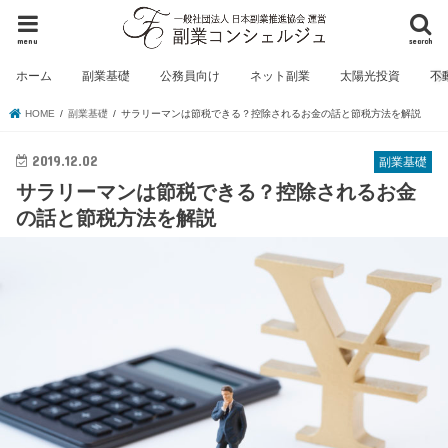
menu
search
ホーム
副業基礎
公務員向け
ネット副業
太陽光投資
不
HOME
副業基礎
サラリーマンは節税できる？控除されるお金の話と節税方法を解説
2019.12.02
副業基礎
サラリーマンは節税できる？控除されるお金
の話と節税方法を解説