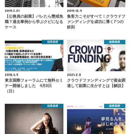
2019.3.21
2019.12.9
【公務員の副業】バレたら懲戒免
集客力こそがすべて！クラウドフ
職？過去事例から学ぶクビになる
ァンディングを成功に導く7つの
ケース
鉄則
副業基礎
副業基礎
2018.4.9
2021.2.8
東京国際フォーラムにて無料セミ
クラウドファンディングで資金調
ナー開催しました 4月8日
達して副業に生かすとは【解説】
（日）
副業基礎
副業基礎