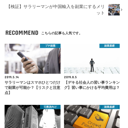
【検証】サラリーマンが中国輸入を副業にするメリ
ット
RECOMMEND
こちらの記事も人気です。
プチ副業
副業基礎
2019.5.14
2019.8.5
サラリーマンはスマホひとつだけ
【デキる社会人の習い事ランキン
で副業が可能か？【リスクと注意
グ】習い事にかける平均費用は？
点】
公務員向け
副業基礎