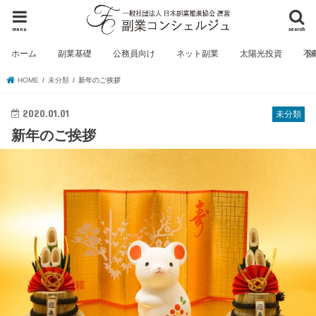
menu
search
ホーム
副業基礎
公務員向け
ネット副業
太陽光投資
不
HOME
未分類
新年のご挨拶
2020.01.01
未分類
新年のご挨拶